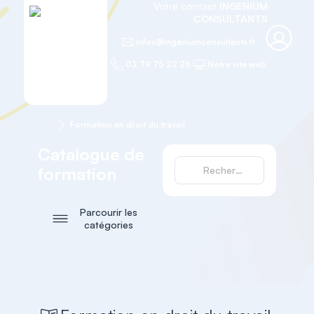
Votre contact
INGENIUM
CONSULTANTS
infos@ingeniumconsultants.fr
01 79 75 22 26
Notre site web
Accueil
Formation en droit du travail
Catalogue de
formation
Parcourir les
catégories