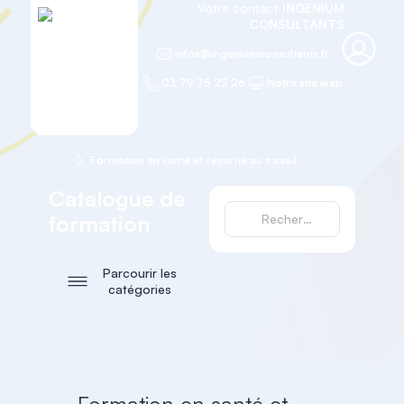
Votre contact
INGENIUM
CONSULTANTS
infos@ingeniumconsultants.fr
01 79 75 22 26
Notre site web
Accueil
Formation en santé et sécurité au travail
Catalogue de
formation
Parcourir les
catégories