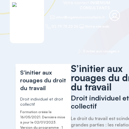
Votre contact
INGENIUM
CONSULTANTS
infos@ingeniumconsultants.fr
01 79 75 22 26
Notre site web
Accueil
Formation en droit du travail
S’initier aux rouages du droi
S’initier aux
S’initier aux
rouages du d
rouages du droit
du travail
du travail
Droit individuel et
Droit individuel et droit
collectif
collectif
Formation créée le
16/05/2021. Dernière mise
Le droit du travail est scind
à jour le 02/01/2023.
grandes parties : les relatio
Version du programme : 1