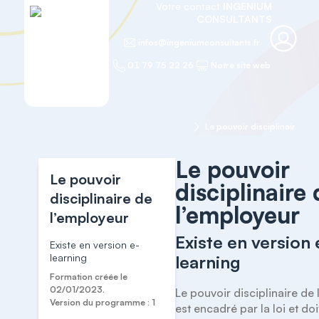
Votre contact
INGENIUM
CONSULTANTS
infos@ingeniumconsultants.fr
01 79 75 22 26
Notre site web
Accueil
Formation en droit du travail
Le pouvoir disciplinaire de 
Le pouvoir
Le pouvoir
disciplinaire
disciplinaire de
l’employeur
l’employeur
Existe en version 
Existe en version e-
learning
learning
Formation créée le
02/01/2023.
Le pouvoir disciplinaire de 
Version du programme : 1
est encadré par la loi et doit