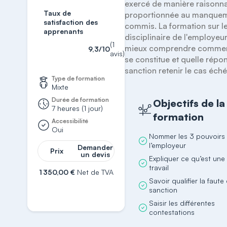
exercé de manière raisonnab
Taux de
proportionnée au manquem
satisfaction des
commis. La formation sur le
apprenants
disciplinaire de l'employeu
(1
mieux comprendre comment
9,3/10
avis)
se constitue et quelle répon
sanction retenir le cas éché
Type de formation
Mixte
Durée de formation
Objectifs de la
7 heures (1 jour)
formation
Accessibilité
Oui
Nommer les 3 pouvoirs
l’employeur
Demander
Prix
un devis
Expliquer ce qu’est une
travail
1 350,00 €
Net de TVA
Savoir qualifier la faute 
S'inscrire
sanction
Saisir les différentes
contestations