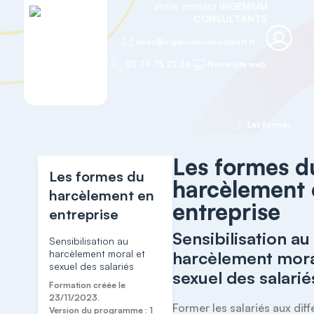
Votre contact
INGENIUM
CONSULTANTS
infos@ingeniumconsultants.fr
01 79 75 22 26
Notre site web
Accueil
Formation en santé et sécurité au travail
Les formes du h
Les formes d
Les formes du
harcèlement 
harcèlement en
entreprise
entreprise
Sensibilisation au
Sensibilisation au
harcèlement moral et
harcèlement mora
sexuel des salariés
sexuel des salarié
Formation créée le
23/11/2023.
Former les salariés aux diff
Version du programme : 1