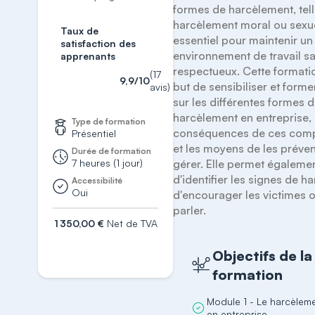
formes de harcèlement, tell
harcèlement moral ou sexuel
Taux de
essentiel pour maintenir un 
satisfaction des
environnement de travail sai
apprenants
respectueux. Cette formatio
(17
9,9/10
but de sensibiliser et former
avis)
sur les différentes formes d
harcèlement en entreprise, l
Type de formation
conséquences de ces comp
Présentiel
et les moyens de les prévenir
Durée de formation
7 heures (1 jour)
gérer. Elle permet égalemen
d'identifier les signes de h
Accessibilité
Oui
d'encourager les victimes o
parler.
1 350,00 €
Net de TVA
S'inscrire
Objectifs de la
formation
Module 1 - Le harcèlem
en entreprise