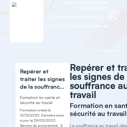
Votre contact
INGENIUM
CONSULTANTS
infos@ingeniumconsultants.fr
01 79 75 22 26
Notre site web
Accueil
Formation en santé et sécurité au travail
Repérer et tr
Repérer et
les signes de 
traiter les signes
souffrance a
de la souffrance
travail
au travail
Formation en santé et
sécurité au travail
Formation en sant
Formation créée le
sécurité au travail
12/12/2022. Dernière mise
à jour le 25/02/2023.
La souffrance au travail dés
Version du programme : 2