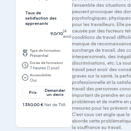
l'ensemble des situations de 
peuvent provoquer des do
Taux de
psychologiques, physiques 
satisfaction des
apprenants
pour les travailleurs. Elle pe
causée par des facteurs tel
(4
9,0/10
avis)
conditions de travail difficil
manque de reconnaissance,
surcharge de travail, des con
Type de formation
Présentiel
interpersonnels, des inégali
discriminations, etc. La sou
Durée de formation
7 heures (1 jour)
travail peut avoir des cons
Accessibilité
graves sur la santé, la perf
Oui
professionnelle et la satisfa
travail des personnes concer
Demander
Prix
un devis
important de prendre en co
problèmes et de mettre en 
1 350,00 €
Net de TVA
mesures pour les prévenir et
S'inscrire
C'est sous cet angle que la 
aborde cette problématiqu
la souffrance au travail.