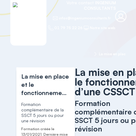
Votre contact
INGENIUM
CONSULTANTS
infos@ingeniumconsultants.fr
01 79 75 22 26
Notre site web
Accueil
Formation agréée "SSCT - CSSCT"
La mise en place et 
La mise en pl
La mise en place
le fonctionn
et le
d’une CSSCT
fonctionnement
d’une CSSCT
Formation
Formation
complémentaire de la
complémentaire d
SSCT 5 jours ou pour
SSCT 5 jours ou 
une révision
révision
Formation créée le
13/01/2021. Dernière mise