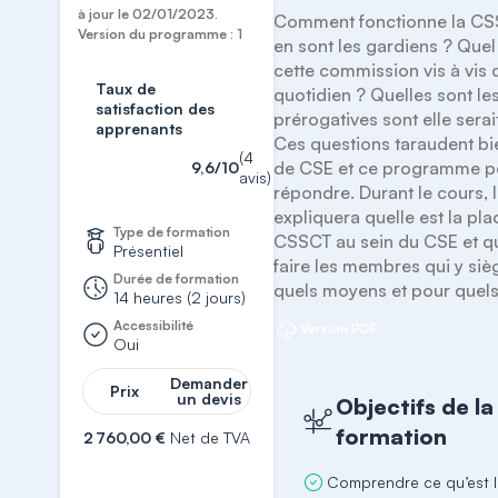
à jour le 02/01/2023.
Comment fonctionne la CSS
Version du programme : 1
en sont les gardiens ? Quel 
cette commission vis à vis 
Taux de
quotidien ? Quelles sont les
satisfaction des
prérogatives sont elle serai
apprenants
Ces questions taraudent bie
(4
de CSE et ce programme pe
9,6/10
avis)
répondre. Durant le cours, l
expliquera quelle est la plac
Type de formation
CSSCT au sein du CSE et qu
Présentiel
faire les membres qui y sièg
Durée de formation
quels moyens et pour quels
14 heures (2 jours)
Accessibilité
Version PDF
Oui
Demander
Prix
un devis
Objectifs de la
formation
2 760,00 €
Net de TVA
S'inscrire
Comprendre ce qu’est 