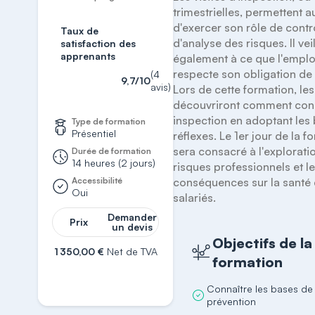
trimestrielles, permettent a
d'exercer son rôle de contrô
Taux de
d'analyse des risques. Il veil
satisfaction des
apprenants
également à ce que l'emplo
respecte son obligation de s
(4
9,7/10
avis)
Lors de cette formation, le
découvriront comment cond
inspection en adoptant les 
Type de formation
Présentiel
réflexes. Le 1er jour de la f
sera consacré à l'exploratio
Durée de formation
14 heures (2 jours)
risques professionnels et le
Accessibilité
conséquences sur la santé 
Oui
salariés.
Demander
Prix
un devis
Objectifs de la
1 350,00 €
Net de TVA
formation
S'inscrire
Connaître les bases de 
prévention