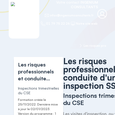
Votre contact
INGENIUM
CONSULTANTS
infos@ingeniumconsultants.fr
01 79 75 22 26
Notre site web
Accueil
Formation agréée "SSCT - CSSCT"
Les risques
Les risques
professionnel
professionnels
conduite d'u
et conduite
inspection S
d'une inspection
Inspections trimestrielles
SSCT
du CSE
Inspections trimes
Formation créée le
du CSE
25/11/2022. Dernière mise
à jour le 02/01/2023.
Les visites d'inspection, ou v
Version du programme : 1