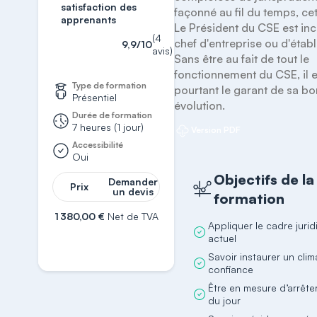
satisfaction des
façonné au fil du temps, cet
apprenants
Le Président du CSE est inca
(4
chef d'entreprise ou d'établ
9,9/10
avis)
Sans être au fait de tout le 
fonctionnement du CSE, il e
Type de formation
pourtant le garant de sa bo
Présentiel
évolution.
Durée de formation
7 heures (1 jour)
Version PDF
Accessibilité
Oui
Objectifs de la
Demander
Prix
un devis
formation
1 380,00 €
Net de TVA
Appliquer le cadre juri
S'inscrire
actuel
Savoir instaurer un clim
confiance
Être en mesure d’arrêter
du jour