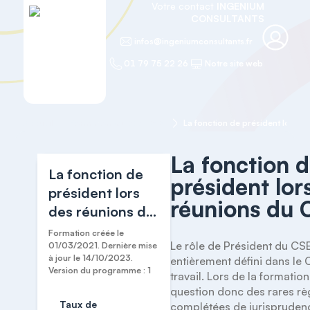
Votre contact
INGENIUM
CONSULTANTS
infos@ingeniumconsultants.fr
01 79 75 22 26
Notre site web
Accueil
Formation agréée "CSE"
La fonction de président lors d
La fonction 
La fonction de
président lor
président lors
réunions du 
des réunions du
CSE
Formation créée le
Le rôle de Président du CSE
01/03/2021. Dernière mise
à jour le 14/10/2023.
entièrement défini dans le 
Version du programme : 1
travail. Lors de la formation, 
question donc des rares rè
Taux de
complétées de jurisprudenc