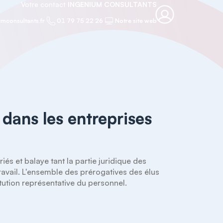
Votre contact
INGENIUM CONSULTANTS
mconsultants.fr
01 79 75 22 26
Notre site web
dans les entreprises
s et balaye tant la partie juridique des 
ravail. L'ensemble des prérogatives des élus 
tution représentative du personnel.