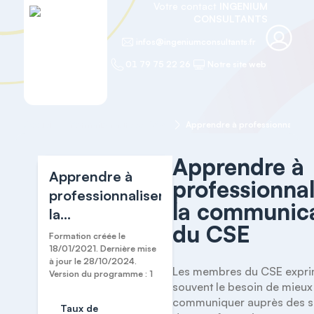
Votre contact
INGENIUM
CONSULTANTS
infos@ingeniumconsultants.fr
01 79 75 22 26
Notre site web
Accueil
Formation agréée "CSE"
Apprendre à
Apprendre à
professionnal
professionnaliser
la communic
la
du CSE
communication
Formation créée le
du CSE
18/01/2021. Dernière mise
à jour le 28/10/2024.
Les membres du CSE expri
Version du programme : 1
souvent le besoin de mieux 
communiquer auprès des sal
Taux de