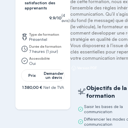
de cette formation, nous ex
satisfaction des
l'ensemble des règles inhére
apprenants
communication. Qu'il s'agiss
(4
9,9/10
du fond (le message) que d
avis)
(le véhicule), le formateur e
comment developper une ré
Type de formation
stratégie en qualité de com
Présentiel
Vous disposerez à l'issue d
Durée de formation
7 heures (1 jour)
clés essentielles pour repen
votre communication intern
Accessibilité
Oui
Version PDF
Demander
Prix
un devis
Objectifs de la
1 380,00 €
Net de TVA
formation
S'inscrire
Saisir les bases de la
communication
Différencier les modes 
communication