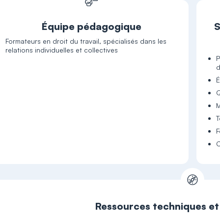
Équipe pédagogique
S
Formateurs en droit du travail, spécialisés dans les
relations individuelles et collectives
P
d
É
Q
M
T
F
C
Ressources techniques e