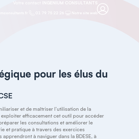
Votre contact
INGENIUM CONSULTANTS
mconsultants.fr
01 79 75 22 26
Notre site web
tégique pour les élus du
 CSE
ariser et de maîtriser l’utilisation de la 
exploiter efficacement cet outil pour accéder 
réparer les consultations et améliorer le 
e et pratique à travers des exercices 
lus apprendront à naviguer dans la BDESE, à 