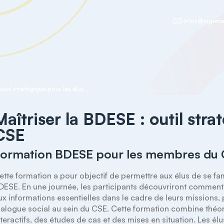
infos@ingeniu
Maîtriser la BDESE : outil stratégique pour les élus du CSE
Maîtriser la BDESE : outil stra
CSE
Formation BDESE pour les membres du
ette formation a pour objectif de permettre aux élus de se famili
DESE. En une journée, les participants découvriront comment 
ux informations essentielles dans le cadre de leurs missions, p
ialogue social au sein du CSE. Cette formation combine théori
nteractifs, des études de cas et des mises en situation. Les é