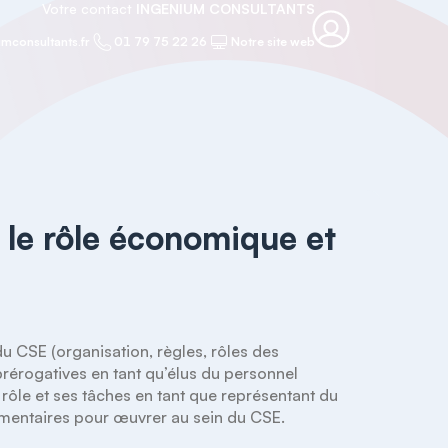
Votre contact
INGENIUM CONSULTANTS
mconsultants.fr
01 79 75 22 26
Notre site web
 le rôle économique et
 CSE (organisation, règles, rôles des 
érogatives en tant qu’élus du personnel 
rôle et ses tâches en tant que représentant du 
lémentaires pour œuvrer au sein du CSE.