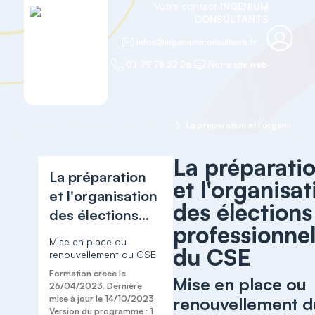
Votre contact
INGENIUM
CONSULTANTS
infos@ingeniumconsultants.fr
01 79 75 22 26
Notre site web
Accueil
Formation agréée "CSE"
La préparati
La préparation
et l'organisat
et l'organisation
des élections
des élections
professionnel
professionnelles
Mise en place ou
du CSE
du CSE
renouvellement du CSE
Formation créée le
Mise en place ou
26/04/2023. Dernière
mise à jour le 14/10/2023.
renouvellement d
Version du programme : 1