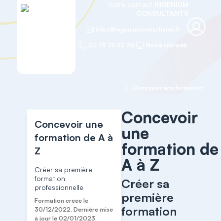
Votre contact
INGENIUM
CONSULTANTS
infos@ingeniumconsultants.fr
01 79 75 22 26
Notre site web
Accueil
Formation de formateurs
Concevoir une formation de A 
Concevoir
Concevoir une
une
formation de A à
formation de
Z
A à Z
Créer sa première
formation
Créer sa
professionnelle
première
Formation créée le
formation
30/12/2022. Dernière mise
à jour le 02/01/2023.